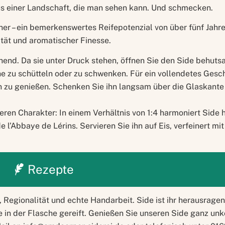
aus einer Landschaft, die man sehen kann. Und schmecken.
er – ein bemerkenswertes Reifepotenzial von über fünf Jahre
tät und aromatischer Finesse.
hend. Da sie unter Druck stehen, öffnen Sie den Side behut
che zu schütteln oder zu schwenken. Für ein vollendetes Ges
 zu genießen. Schenken Sie ihn langsam über die Glaskante 
deren Charakter: In einem Verhältnis von 1:4 harmoniert Side
e l’Abbaye de Lérins. Servieren Sie ihn auf Eis, verfeinert mi
Rezepte
 Regionalität und echte Handarbeit. Side ist ihr heraus­rage
e in der Flasche gereift. Genießen Sie unseren Side ganz unk