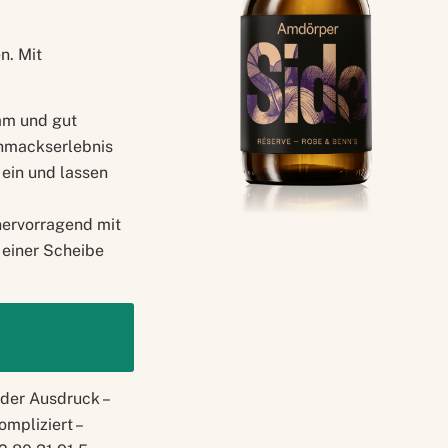
n. Mit
sam und gut
chmackserlebnis
ein und lassen
 hervorragend mit
t einer Scheibe
nder Ausdruck –
ompliziert –