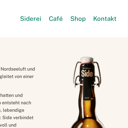
Siderei
Café
Shop
Kontakt
r Nordseeluft und
leitet von einer
chatten und
n entsteht nach
e, lebendige
: Side verbindet
voll und